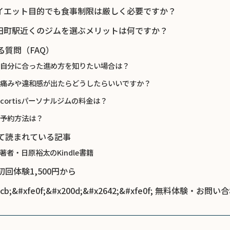
 ダイエット目的でも食事制限は厳しく必要ですか？
 和田町駅近くのジムを選ぶメリットは何ですか？
る質問（FAQ）
. 自分に合った進め方を知りたい場合は？
. 痛みや違和感が出たらどうしたらいいですか？
. cortisパーソナルジムの料金は？
. 予約方法は？
て読まれている記事
 著者・日原裕太のKindle書籍
回体験1,500円から
3cb;&#xfe0f;&#x200d;&#x2642;&#xfe0f; 無料体験・お問い