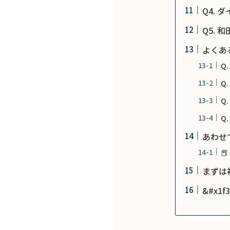
Q4.
Q5.
よくあ
Q
Q
Q
Q
あわせ

まずは初
&#x1f