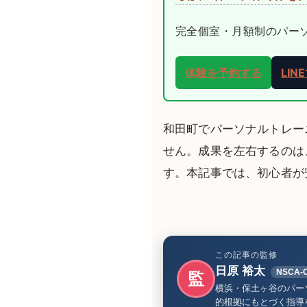
完全個室・月額制のパーソナ
体験を予約する
LI
和
田町でパーソナルトレー
せん。成果を左右するのは
す。本記事では、初心者が
この記事の監修
日原 裕太
NSCA-
監
横浜・保土ヶ谷のパーソナ
的根拠にもとづく指導