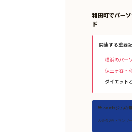
和田町でパーソ
ド
関連する重要
横浜のパー
保土ヶ谷・
ダイエット
🎯 cortisジム
入会金0円・マンツ