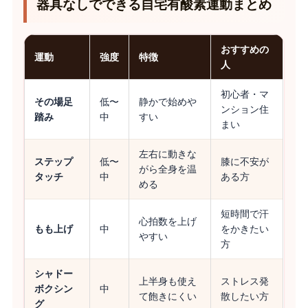
器具なしでできる自宅有酸素運動まとめ
おすすめの
運動
強度
特徴
人
初心者・マ
その場足
低〜
静かで始めや
ンション住
踏み
中
すい
まい
左右に動きな
ステップ
低〜
膝に不安が
がら全身を温
タッチ
中
ある方
める
短時間で汗
心拍数を上げ
もも上げ
中
をかきたい
やすい
方
シャドー
上半身も使え
ストレス発
ボクシン
中
て飽きにくい
散したい方
グ