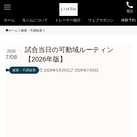
電話
ホーム
当ジムについて
トレーナー紹介
ウェブマガジン
体験予約
ホーム
健康・不調改善
試合当日の可動域ルーティン
2026
7/08
【2026年版】
2026年5月25日
2026年7月8日
健康・不調改善