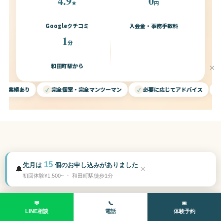
4.9
0
★
円
Googleクチコミ
入会金・事務手数料
1
分
和田町駅から
×
完全個室・完全マンツーマン
必要に応じてアドバイス
都度払いO
PRICE & PLANS
15
先月は
個のお申し込みがありました
×
🔔
あなたに合った料金プランを選べ
初回体験¥1,500~ ・ 和田町駅徒歩1分
る
💬
📞
📅
LINE相談
電話
体験予約
入会金0円・年会費0円・解約金0円