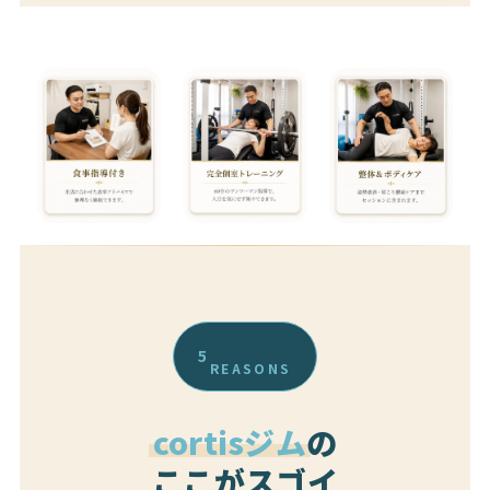
5
REASONS
cortisジム
の
ここがスゴイ