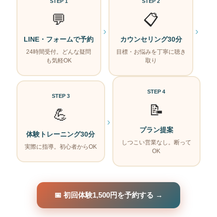
STEP 1
STEP 2
💬
📋
›
›
LINE・フォームで予約
カウンセリング30分
24時間受付。どんな疑問
目標・お悩みを丁寧に聴き
も気軽OK
取り
STEP 4
STEP 3
📝
💪
›
プラン提案
体験トレーニング30分
しつこい営業なし。断って
実際に指導。初心者からOK
OK
📅 初回体験1,500円を予約する →