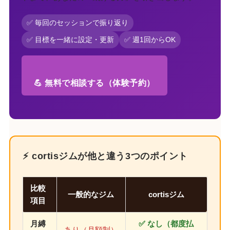
✅ 毎回のセッションで振り返り
✅ 目標を一緒に設定・更新
✅ 週1回からOK
💪 無料で相談する（体験予約）
⚡ cortisジムが他と違う3つのポイント
比較
一般的なジム
cortisジム
項目
月縛
✅ なし（都度払
あり（月額制）