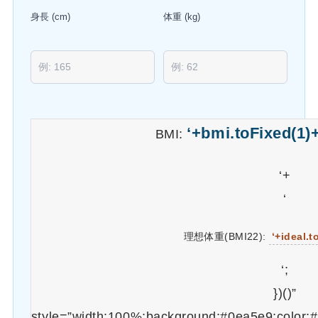
身長 (cm)
体重 (kg)
‘+bmi.toFixed(1)+
BMI:
‘+
‘
理想体重(BMI22):
‘+ideal.t
‘;
})()”
style=”width:100%;background:#0ea5e9;color:#f