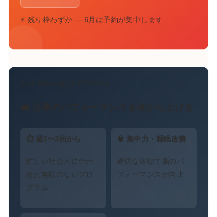
⚡ 残り枠わずか — 6月は予約が集中します
FOR BUSINESS PERSON
💼 仕事のパフォーマンスを体から上げる
⏱ 週1〜2回から
🧠 集中力・睡眠改善
忙しい社会人に合わ
適切な運動で脳のパ
せた無駄のないプロ
フォーマンスが向上
グラム