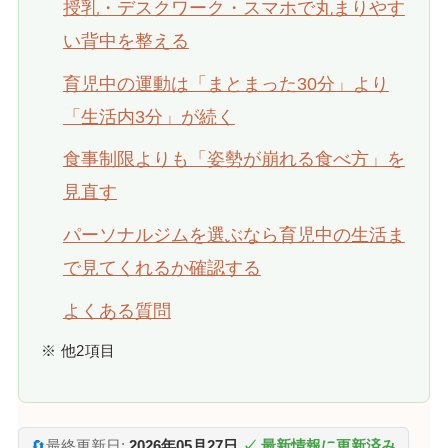
授乳・デスクワーク・スマホで丸まりやす
い背中を整える
育児中の運動は「まとまった30分」より
「生活内3分」が続く
食事制限よりも「姿勢が崩れる食べ方」を
見直す
パーソナルジムを選ぶなら育児中の生活ま
で見てくれるか確認する
よくある質問
※ 他2項目
🔄
最終更新日:
2026年05月27日
✓ 最新情報に更新済み