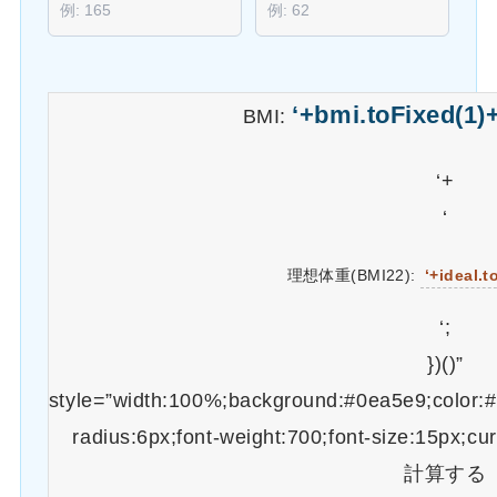
‘+bmi.toFixed(1)+
BMI:
‘+
‘
理想体重(BMI22):
‘+ideal.t
‘;
})()”
style=”width:100%;background:#0ea5e9;color:#f
radius:6px;font-weight:700;font-size:15px;cu
計算する