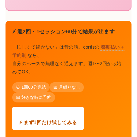
⚡ 週2回・1セッション60分で結果が出ます
「忙しくて続かない」は昔の話。cortisの
都度払い＋
予約制
なら、
自分のペースで無理なく通えます。週1〜2回から始
めてOK。
⏰ 1回60分完結
📅 月縛りなし
📅 好きな時に予約
⚡ まず1回だけ試してみる