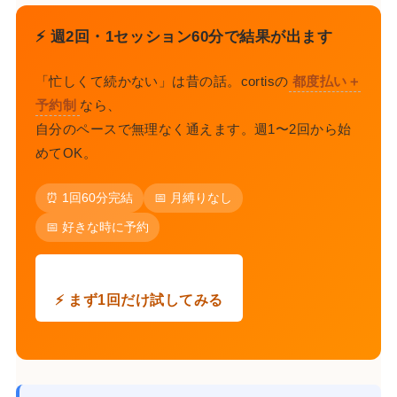
⚡ 週2回・1セッション60分で結果が出ます
「忙しくて続かない」は昔の話。cortisの
都度払い＋
予約制
なら、
自分のペースで無理なく通えます。週1〜2回から始
めてOK。
⏰ 1回60分完結
📅 月縛りなし
📅 好きな時に予約
⚡ まず1回だけ試してみる