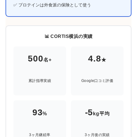
✅ プロテインは外食派の保険として使う
📊 CORTIS横浜の実績
500
4.8
名+
★
累計指導実績
Google口コミ評価
93
-5
%
kg平均
3ヶ月継続率
3ヶ月後の実績