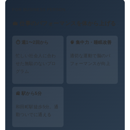
FOR BUSINESS PERSON
💼 仕事のパフォーマンスを体から上げる
⏱ 週1〜2回から
🧠 集中力・睡眠改善
忙しい社会人に合わ
適切な運動で脳のパ
せた無駄のないプロ
フォーマンスが向上
グラム
🚉 駅から5分
和田町駅徒歩5分。通
勤ついでに通える