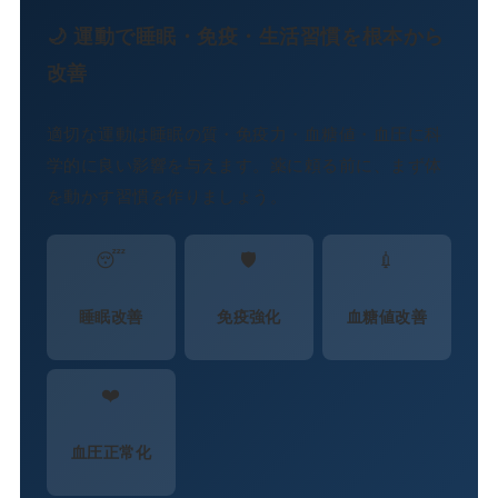
🌙 運動で睡眠・免疫・生活習慣を根本から
改善
適切な運動は睡眠の質・免疫力・血糖値・血圧に科
学的に良い影響を与えます。薬に頼る前に、まず体
を動かす習慣を作りましょう。
😴
🛡️
💉
睡眠改善
免疫強化
血糖値改善
❤️
血圧正常化