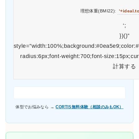
理想体重(BMI22):
‘+ideal.t
‘;
})()”
style=”width:100%;background:#0ea5e9;color:#f
radius:6px;font-weight:700;font-size:15px;cu
計算する
体型でお悩みなら →
CORTIS無料体験（相談のみもOK）