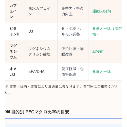
カフ
無水カフェイ
集中力・持久
ェイ
運動60分前
ン
力向上
ン
ビタ
骨・免疫・ホ
食事と一緒（脂溶
D3
ミンD
ルモン調整
性）
マグ
マグネシウム
疲労回復・睡
ネシ
就寝前
グリシン酸塩
眠改善
ウム
オメ
炎症軽減・心
EPA/DHA
食事と一緒
ガ3
血管保護
※ 体重・目的・体質により最適量は異なります。専門家にご相談くださ
い。
🍽 目的別 PFCマクロ比率の目安