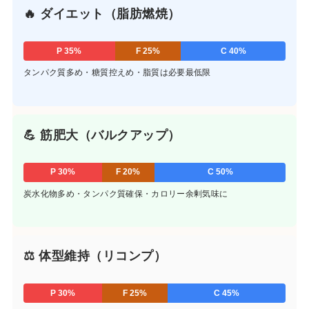
🔥 ダイエット（脂肪燃焼）
P 35%
F 25%
C 40%
タンパク質多め・糖質控えめ・脂質は必要最低限
💪 筋肥大（バルクアップ）
P 30%
F 20%
C 50%
炭水化物多め・タンパク質確保・カロリー余剰気味に
⚖ 体型維持（リコンプ）
P 30%
F 25%
C 45%