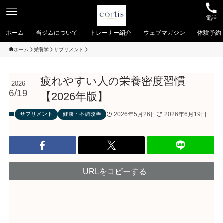
電話
ホーム
当ジムについて
トレーナー紹介
ウェブマガジン
体験予約
ホーム
栄養学
サプリメント
疲れやすい人の栄養密度習慣
2026
6/19
【2026年版】
2026年5月26日
2026年6月19日
サプリメント
健康・不調改善
URLをコピーする