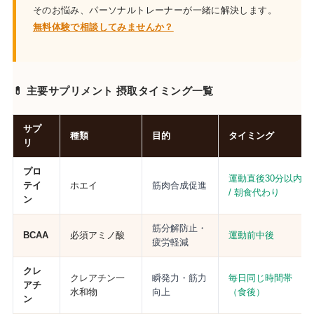
そのお悩み、パーソナルトレーナーが一緒に解決します。
無料体験で相談してみませんか？
💊 主要サプリメント 摂取タイミング一覧
サプ
種類
目的
タイミング
リ
プロ
運動直後30分以内
テイ
ホエイ
筋肉合成促進
/ 朝食代わり
ン
筋分解防止・
BCAA
必須アミノ酸
運動前中後
疲労軽減
クレ
クレアチン一
瞬発力・筋力
毎日同じ時間帯
アチ
水和物
向上
（食後）
ン