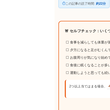
⏱
この記事の読了時間:
約22分
🚨 セルフチェック：い
☐ 食事を減らしても体重が
☐ 夕方になると足がむくん
☐ お腹周りが気になり始め
☐ 食後に眠くなることが多
☐ 運動しようと思っても続
2つ以上当てはまる場合、