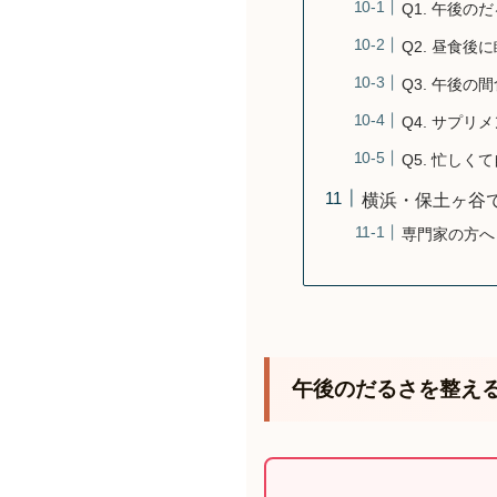
Q1. 午後
Q2. 昼食
Q3. 午後
Q4. サプ
Q5. 忙し
横浜・保土ヶ谷
専門家の方へ
午後のだるさを整え