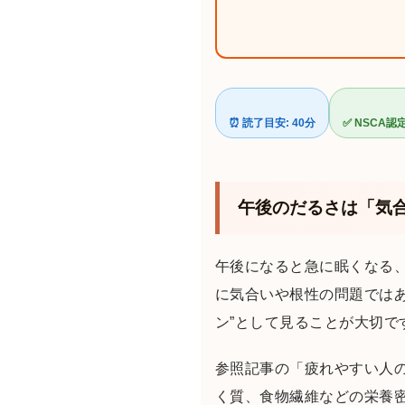
⏰ 読了目安: 40分
✅ NSCA
午後のだるさは「気
午後になると急に眠くなる
に気合いや根性の問題では
ン”として見ることが大切で
参照記事の「疲れやすい人
く質、食物繊維などの栄養