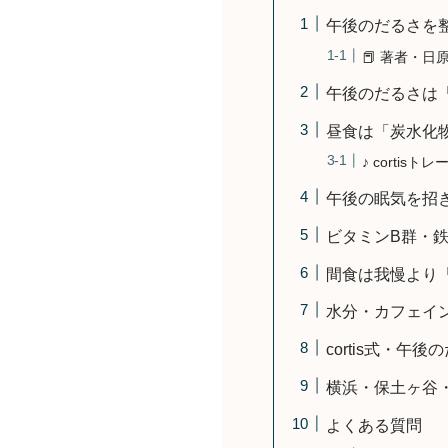
午後のだるさを
📕 著者・日原
午後のだるさは
昼食は「炭水化
♪ corti
午後の眠気を招
ビタミンB群・
間食は我慢より
水分・カフェイ
cortis式・午
横浜・保土ヶ谷
よくある質問