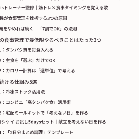
ortisトレーナー監修｜筋トレ×食事タイミングを覚える歌
女性が食事管理を挫折する3つの原因
義をやめれば続く｜「7割でOK」の法則
の食事管理で最低限やるべきことはたった3つ
1：タンパク質を毎食入れる
2：主食を「選ぶ」だけでOK
3：カロリー計算は「週単位」で考える
続ける仕組み5選
1：冷凍ストック活用法
2：コンビニ「高タンパク食」活用術
3：宅配ミールキットで「考えない日」を作る
ヨシケイ お試し5daysセット｜献立を考えない日を作る
4：「2日分まとめ調理」テンプレート