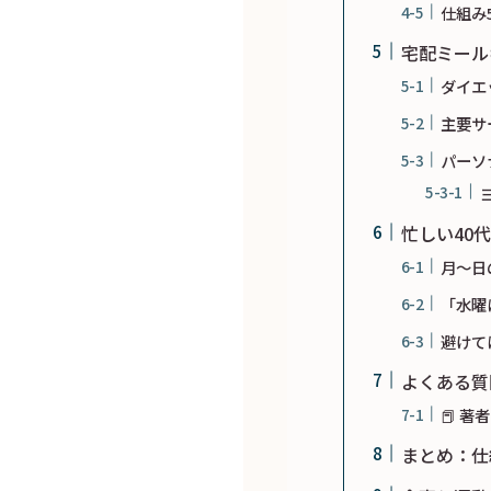
仕組み
宅配ミール
ダイエ
主要サ
パーソ
忙しい40
月〜日
「水曜
避けて
よくある質
📕 著
まとめ：仕