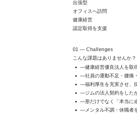
出張型
オフィスへ訪問
健康経営
認定取得を支援
01 — Challenges
こんな課題はありませんか？
—
健康経営優良法人を取
—
社員の運動不足・腰痛
—
福利厚生を充実させ、
—
ジムの法人契約をした
—
形だけでなく「本当に
—
メンタル不調・休職者