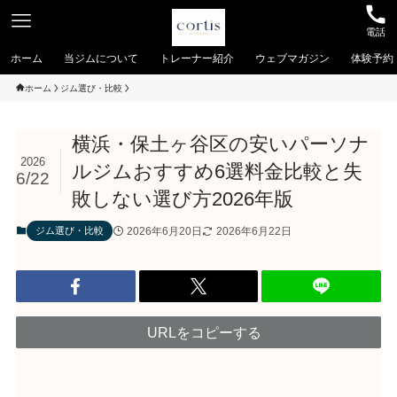
電話
ホーム
当ジムについて
トレーナー紹介
ウェブマガジン
体験予約
ホーム
ジム選び・比較
横浜・保土ヶ谷区の安いパーソナ
2026
ルジムおすすめ6選料金比較と失
6/22
敗しない選び方2026年版
2026年6月20日
2026年6月22日
ジム選び・比較
URLをコピーする