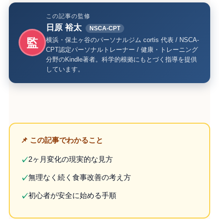
この記事の監修
日原 裕太
NSCA-CPT
監
横浜・保土ヶ谷のパーソナルジム cortis 代表 / NSCA-
CPT認定パーソナルトレーナー / 健康・トレーニング
分野のKindle著者。科学的根拠にもとづく指導を提供
しています。
📌 この記事でわかること
2ヶ月変化の現実的な見方
✓
無理なく続く食事改善の考え方
✓
初心者が安全に始める手順
✓