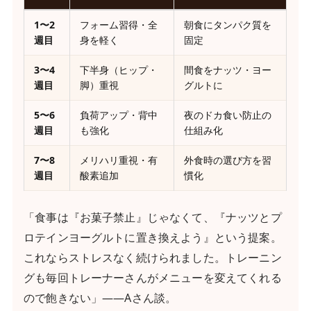
1〜2
フォーム習得・全
朝食にタンパク質を
週目
身を軽く
固定
3〜4
下半身（ヒップ・
間食をナッツ・ヨー
週目
脚）重視
グルトに
5〜6
負荷アップ・背中
夜のドカ食い防止の
週目
も強化
仕組み化
7〜8
メリハリ重視・有
外食時の選び方を習
週目
酸素追加
慣化
「食事は『お菓子禁止』じゃなくて、『ナッツとプ
ロテインヨーグルトに置き換えよう』という提案。
これならストレスなく続けられました。トレーニン
グも毎回トレーナーさんがメニューを変えてくれる
ので飽きない」——Aさん談。