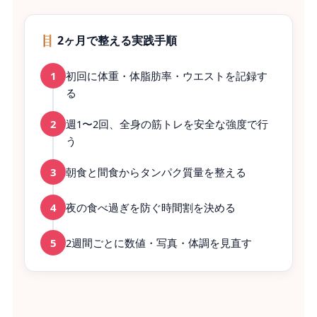
🪜 2ヶ月で整える実践手順
1
初回に体重・体脂肪率・ウエストを記録す
る
2
週1〜2回、全身の筋トレを安全な強度で行
う
3
朝食と間食からタンパク質量を整える
4
夜の食べ過ぎを防ぐ時間割を決める
5
2週間ごとに数値・写真・体調を見直す