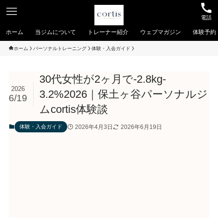
電話
ホーム
当ジムについて
トレーナー紹介
ウェブマガジン
体験予約
ホーム
パーソナルトレーニング
体験・入会ガイド
30代女性が2ヶ月で-2.8kg-
2026
3.2%2026｜保土ヶ谷パーソナルジ
6/19
ムcortis体験談
2026年4月3日
2026年6月19日
体験・入会ガイド