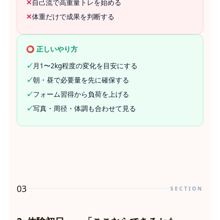
✕
自己流で高重量トレを始める
✕
体重だけで成果を判断する
⭕ 正しいやり方
✓
月1〜2kg程度の変化を目安にする
✓
朝・昼で必要量を先に確保する
✓
フォーム習得から負荷を上げる
✓
写真・周径・体調も合わせて見る
03
SECTION