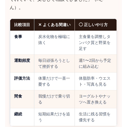
ん）。
比較項目
✕ よくある間違い
◯ 正しいやり方
食事
炭水化物を極端に
主食量を調整しタ
抜く
ンパク質と野菜を
足す
運動頻度
毎日頑張ろうとし
週1〜2回から予定
て挫折する
に組み込む
評価方法
体重だけで一喜一
体脂肪率・ウエス
憂する
ト・写真も見る
間食
我慢だけで乗り切
ヨーグルトやナッ
る
ツへ置き換える
継続
短期結果だけを追
生活に残る習慣を
う
優先する