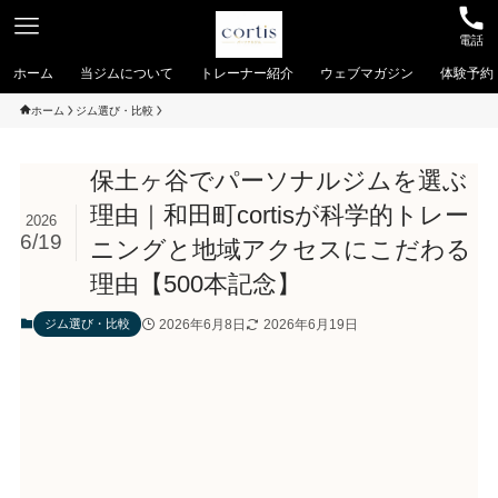
電話
ホーム
当ジムについて
トレーナー紹介
ウェブマガジン
体験予約
ホーム
ジム選び・比較
保土ヶ谷でパーソナルジムを選ぶ
理由｜和田町cortisが科学的トレー
2026
6/19
ニングと地域アクセスにこだわる
理由【500本記念】
2026年6月8日
2026年6月19日
ジム選び・比較