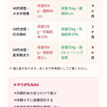
体重85k
4
40代男性・
体重76kg・腹
g・腹囲96
ヶ
メタボ改善
囲84cm
cm
月
体重52k
2
20代女性・
体重50kg・体
g・体脂肪
ヶ
引き締め
脂肪率24%
率32%
月
体重68k
体重63kg・週
6
50代女性・
g・運動習
2トレーニング
ヶ
更年期太り
慣なし
習慣
月
※ 個人差があります。あくまで参考値としてご覧ください。
❌ やりがちなNG
✕
月額料金の安さだけで選ぶ
✕
体験せずに長期契約する
✕
食事指導の範囲を確認しない