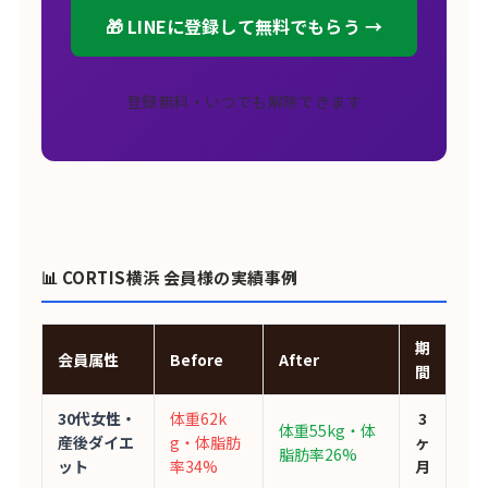
🎁 LINEに登録して無料でもらう →
登録無料・いつでも解除できます
📊 CORTIS横浜 会員様の実績事例
期
会員属性
Before
After
間
30代女性・
体重62k
3
体重55kg・体
産後ダイエ
g・体脂肪
ヶ
脂肪率26%
ット
率34%
月