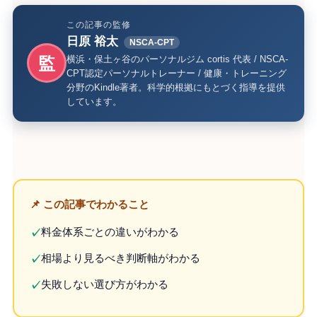
この記事の監修
日原 裕太
NSCA-CPT
監
横浜・保土ヶ谷のパーソナルジム cortis 代表 / NSCA-
CPT認定パーソナルトレーナー / 健康・トレーニング
分野のKindle著者。科学的根拠にもとづく指導を提供
しています。
📌 この記事でわかること
料金体系ごとの違いがわかる
✓
相場より見るべき判断軸がわかる
✓
失敗しない選び方がわかる
✓