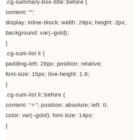
.cg-summary-box-title::before {
content: “”;
display: inline-block; width: 28px; height: 2px;
background: var(–gold);
}
.cg-sum-list li {
padding-left: 28px; position: relative;
font-size: 15px; line-height: 1.8;
}
.cg-sum-list li::before {
content: “✧”; position: absolute; left: 0;
color: var(–gold); font-size: 14px;
}