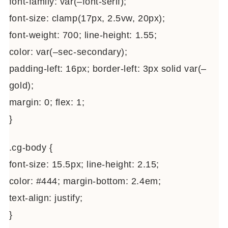
font-family: var(–font-serif);
font-size: clamp(17px, 2.5vw, 20px);
font-weight: 700; line-height: 1.55;
color: var(–sec-secondary);
padding-left: 16px; border-left: 3px solid var(–
gold);
margin: 0; flex: 1;
}
.cg-body {
font-size: 15.5px; line-height: 2.15;
color: #444; margin-bottom: 2.4em;
text-align: justify;
}