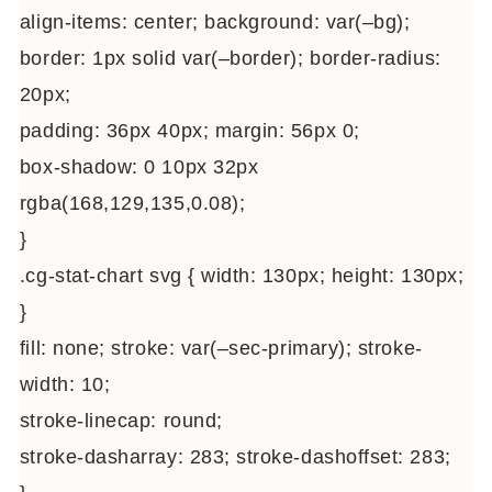
align-items: center; background: var(–bg);
border: 1px solid var(–border); border-radius:
20px;
padding: 36px 40px; margin: 56px 0;
box-shadow: 0 10px 32px
rgba(168,129,135,0.08);
}
.cg-stat-chart svg { width: 130px; height: 130px;
}
fill: none; stroke: var(–sec-primary); stroke-
width: 10;
stroke-linecap: round;
stroke-dasharray: 283; stroke-dashoffset: 283;