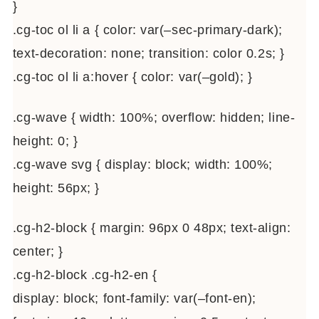
}
.cg-toc ol li a { color: var(–sec-primary-dark);
text-decoration: none; transition: color 0.2s; }
.cg-toc ol li a:hover { color: var(–gold); }
.cg-wave { width: 100%; overflow: hidden; line-
height: 0; }
.cg-wave svg { display: block; width: 100%;
height: 56px; }
.cg-h2-block { margin: 96px 0 48px; text-align:
center; }
.cg-h2-block .cg-h2-en {
display: block; font-family: var(–font-en);