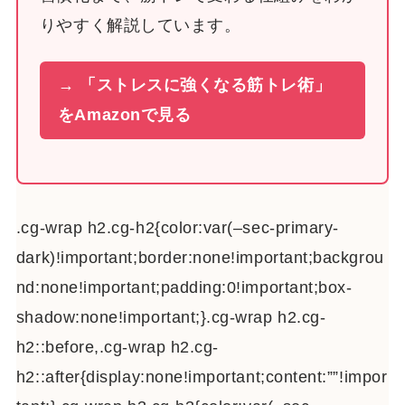
りやすく解説しています。
→ 「ストレスに強くなる筋トレ術」
をAmazonで見る
.cg-wrap h2.cg-h2{color:var(–sec-primary-
dark)!important;border:none!important;backgrou
nd:none!important;padding:0!important;box-
shadow:none!important;}.cg-wrap h2.cg-
h2::before,.cg-wrap h2.cg-
h2::after{display:none!important;content:””!impor