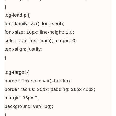
}
.cg-lead p {
font-family: var(–font-serif);
font-size: 16px; line-height: 2.0;
color: var(–text-main); margin: 0;
text-align: justify;
}
.cg-target {
border: 1px solid var(–border);
border-radius: 20px; padding: 36px 40px;
margin: 36px 0;
background: var(–bg);
}