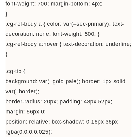
font-weight: 700; margin-bottom: 4px;
}
.cg-ref-body a { color: var(–sec-primary); text-
decoration: none; font-weight: 500; }
.cg-ref-body a:hover { text-decoration: underline;
}
.cg-tip {
background: var(–gold-pale); border: 1px solid
var(–border);
border-radius: 20px; padding: 48px 52px;
margin: 56px 0;
position: relative; box-shadow: 0 16px 36px
rgba(0,0,0,0.025);