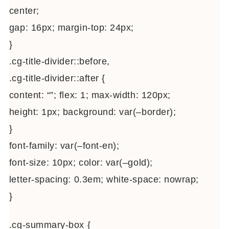
center;
gap: 16px; margin-top: 24px;
}
.cg-title-divider::before,
.cg-title-divider::after {
content: “”; flex: 1; max-width: 120px;
height: 1px; background: var(–border);
}
font-family: var(–font-en);
font-size: 10px; color: var(–gold);
letter-spacing: 0.3em; white-space: nowrap;
}
.cg-summary-box {