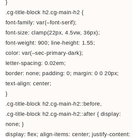
}
.cg-title-block h2.cg-main-h2 {
font-family: var(–font-serif);
font-size: clamp(22px, 4.5vw, 36px);
font-weight: 900; line-height: 1.55;
color: var(–sec-primary-dark);
letter-spacing: 0.02em;
border: none; padding: 0; margin: 0 0 20px;
text-align: center;
}
.cg-title-block h2.cg-main-h2::before,
.cg-title-block h2.cg-main-h2::after { display:
none; }
display: flex; align-items: center; justify-content: