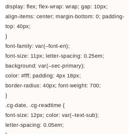
display: flex; flex-wrap: wrap; gap: 10px;
align-items: center; margin-bottom: 0; padding-
top: 40px;
}
font-family: var(–font-en);
font-size: 11px; letter-spacing: 0.25em;
background: var(–sec-primary);
color: #fff; padding: 4px 18px;
border-radius: 40px; font-weight: 700;
}
.cg-date, .cg-readtime {
font-size: 12px; color: var(–text-sub);
letter-spacing: 0.05em;