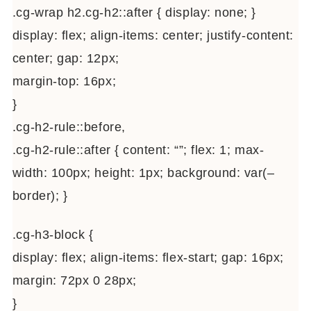
.cg-wrap h2.cg-h2::after { display: none; }
display: flex; align-items: center; justify-content:
center; gap: 12px;
margin-top: 16px;
}
.cg-h2-rule::before,
.cg-h2-rule::after { content: “”; flex: 1; max-
width: 100px; height: 1px; background: var(–
border); }
.cg-h3-block {
display: flex; align-items: flex-start; gap: 16px;
margin: 72px 0 28px;
}