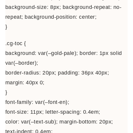
background-size: 8px; background-repeat: no-
repeat; background-position: center;
}
.cg-toc {
background: var(–gold-pale); border: 1px solid
var(–border);
border-radius: 20px; padding: 36px 40px;
margin: 40px 0;
}
font-family: var(–font-en);
font-size: 11px; letter-spacing: 0.4em;
color: var(–text-sub); margin-bottom: 20px;
text-indent: 0.4em;