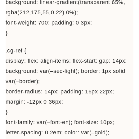
background: linear-gradient(transparent 65%,
rgba(212,175,55,0.22) 0%);
font-weight: 700; padding: 0 3px;
}
.cg-ref {
display: flex; align-items: flex-start; gap: 14px;
background: var(–sec-light); border: 1px solid
var(–border);
border-radius: 14px; padding: 16px 22px;
margin: -12px 0 36px;
}
font-family: var(–font-en); font-size: 10px;
letter-spacing: 0.2em; color: var(–gold);