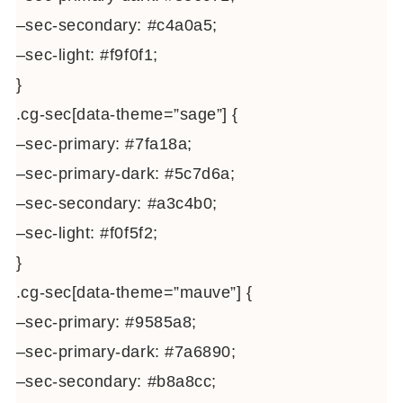
–sec-secondary: #c4a0a5;
–sec-light: #f9f0f1;
}
.cg-sec[data-theme=”sage”] {
–sec-primary: #7fa18a;
–sec-primary-dark: #5c7d6a;
–sec-secondary: #a3c4b0;
–sec-light: #f0f5f2;
}
.cg-sec[data-theme=”mauve”] {
–sec-primary: #9585a8;
–sec-primary-dark: #7a6890;
–sec-secondary: #b8a8cc;