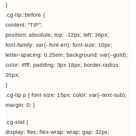
}
.cg-tip::before {
content: “TIP”;
position: absolute; top: -12px; left: 36px;
font-family: var(–font-en); font-size: 10px;
letter-spacing: 0.25em; background: var(–gold);
color: #fff; padding: 3px 18px; border-radius:
20px;
}
.cg-tip p { font-size: 15px; color: var(–text-sub);
margin: 0; }
.cg-stat {
display: flex; flex-wrap: wrap; gap: 32px;