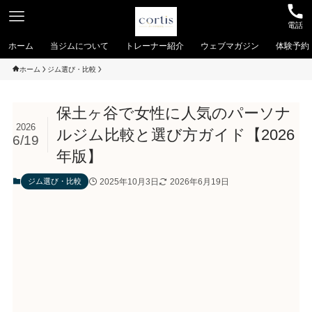
電話
ホーム
当ジムについて
トレーナー紹介
ウェブマガジン
体験予約
ホーム
ジム選び・比較
保土ヶ谷で女性に人気のパーソナ
2026
ルジム比較と選び方ガイド【2026
6/19
年版】
2025年10月3日
2026年6月19日
ジム選び・比較