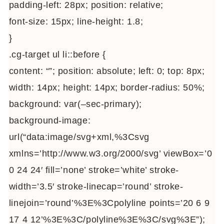
padding-left: 28px; position: relative;
font-size: 15px; line-height: 1.8;
}
.cg-target ul li::before {
content: “”; position: absolute; left: 0; top: 8px;
width: 14px; height: 14px; border-radius: 50%;
background: var(–sec-primary);
background-image:
url(“data:image/svg+xml,%3Csvg
xmlns=’http://www.w3.org/2000/svg’ viewBox=’0
0 24 24′ fill=’none’ stroke=’white’ stroke-
width=’3.5′ stroke-linecap=’round’ stroke-
linejoin=’round’%3E%3Cpolyline points=’20 6 9
17 4 12’%3E%3C/polyline%3E%3C/svg%3E”);