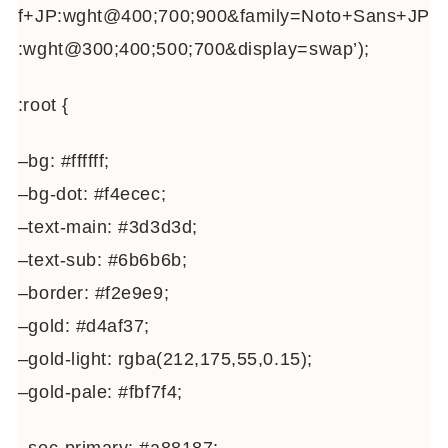
f+JP:wght@400;700;900&family=Noto+Sans+JP
:wght@300;400;500;700&display=swap’);
:root {
–bg: #ffffff;
–bg-dot: #f4ecec;
–text-main: #3d3d3d;
–text-sub: #6b6b6b;
–border: #f2e9e9;
–gold: #d4af37;
–gold-light: rgba(212,175,55,0.15);
–gold-pale: #fbf7f4;