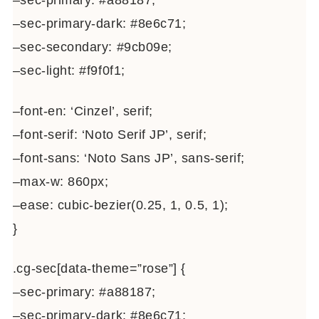
–sec-primary: #a88187;
–sec-primary-dark: #8e6c71;
–sec-secondary: #9cb09e;
–sec-light: #f9f0f1;
–font-en: ‘Cinzel’, serif;
–font-serif: ‘Noto Serif JP’, serif;
–font-sans: ‘Noto Sans JP’, sans-serif;
–max-w: 860px;
–ease: cubic-bezier(0.25, 1, 0.5, 1);
}
.cg-sec[data-theme=”rose”] {
–sec-primary: #a88187;
–sec-primary-dark: #8e6c71;