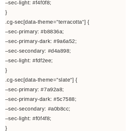
–sec-light: #f4f0f8;
}
.cg-sec[data-theme=”terracotta”] {
–sec-primary: #b8836a;
–sec-primary-dark: #9a6a52;
–sec-secondary: #d4a898;
–sec-light: #fdf2ee;
}
.cg-sec[data-theme=”slate”] {
–sec-primary: #7a92a8;
–sec-primary-dark: #5c7588;
–sec-secondary: #a0b8cc;
–sec-light: #f0f4f8;
}