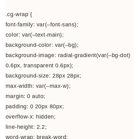
.cg-wrap {
font-family: var(–font-sans);
color: var(–text-main);
background-color: var(–bg);
background-image: radial-gradient(var(–bg-dot)
0.6px, transparent 0.6px);
background-size: 28px 28px;
max-width: var(–max-w);
margin: 0 auto;
padding: 0 20px 80px;
overflow-x: hidden;
line-height: 2.2;
word-wrap: break-word;