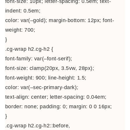
font-size: 10px; letter-spacing: 0.5em; text-
indent: 0.5em;
color: var(–gold); margin-bottom: 12px; font-
weight: 700;
}
.cg-wrap h2.cg-h2 {
font-family: var(–font-serif);
font-size: clamp(20px, 3.5vw, 28px);
font-weight: 900; line-height: 1.5;
color: var(–sec-primary-dark);
text-align: center; letter-spacing: 0.04em;
border: none; padding: 0; margin: 0 0 16px;
}
.cg-wrap h2.cg-h2::before,