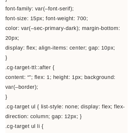
font-family: var(–font-serif);
font-size: 15px; font-weight: 700;
color: var(–sec-primary-dark); margin-bottom:
20px;
display: flex; align-items: center; gap: 10px;
}
.cg-target-ttl::after {
content: “”; flex: 1; height: 1px; background:
var(–border);
}
.cg-target ul { list-style: none; display: flex; flex-
direction: column; gap: 12px; }
.cg-target ul li {