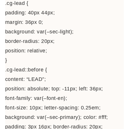
.cg-lead {
padding: 40px 44px;
margin: 36px 0;
background: var(–sec-light);
border-radius: 20px;
position: relative;
}
.cg-lead::before {
content: “LEAD”;
position: absolute; top: -11px; left: 36px;
font-family: var(–font-en);
font-size: 10px; letter-spacing: 0.25em;
background: var(–sec-primary); color: #fff;
padding: 3px 16px; border-radius: 20px;