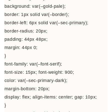
background: var(–gold-pale);
border: 1px solid var(–border);
border-left: 6px solid var(–sec-primary);
border-radius: 20px;
padding: 44px 48px;
margin: 44px 0;
}
font-family: var(–font-serif);
font-size: 15px; font-weight: 900;
color: var(–sec-primary-dark);
margin-bottom: 20px;
display: flex; align-items: center; gap: 10px;
}