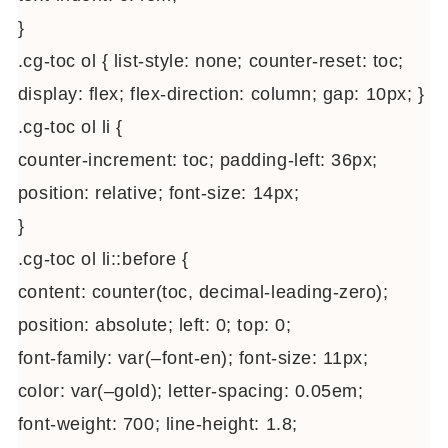
}
.cg-toc ol { list-style: none; counter-reset: toc;
display: flex; flex-direction: column; gap: 10px; }
.cg-toc ol li {
counter-increment: toc; padding-left: 36px;
position: relative; font-size: 14px;
}
.cg-toc ol li::before {
content: counter(toc, decimal-leading-zero);
position: absolute; left: 0; top: 0;
font-family: var(–font-en); font-size: 11px;
color: var(–gold); letter-spacing: 0.05em;
font-weight: 700; line-height: 1.8;