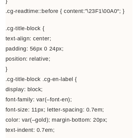
}
.cg-readtime::before { content:”\23F1\00A0″; }
.cg-title-block {
text-align: center;
padding: 56px 0 24px;
position: relative;
}
.cg-title-block .cg-en-label {
display: block;
font-family: var(–font-en);
font-size: 11px; letter-spacing: 0.7em;
color: var(–gold); margin-bottom: 20px;
text-indent: 0.7em;