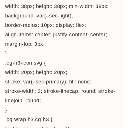
width: 38px; height: 38px; min-width: 38px;
background: var(–sec-light);
border-radius: 10px; display: flex;
align-items: center; justify-content: center;
margin-top: 3px;
}
.cg-h3-icon svg {
width: 20px; height: 20px;
stroke: var(–sec-primary); fill: none;
stroke-width: 2; stroke-linecap: round; stroke-
linejoin: round;
}
.cg-wrap h3.cg-h3 {