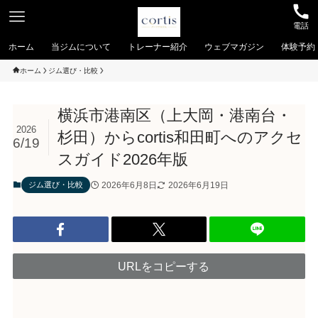
電話
ホーム
当ジムについて
トレーナー紹介
ウェブマガジン
体験予約
ホーム
ジム選び・比較
横浜市港南区（上大岡・港南台・
2026
杉田）からcortis和田町へのアクセ
6/19
スガイド2026年版
2026年6月8日
2026年6月19日
ジム選び・比較
URLをコピーする