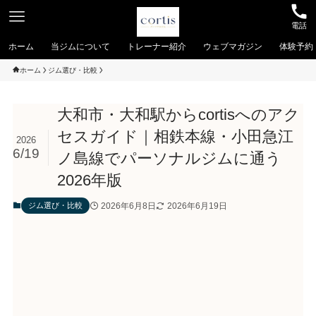
電話
ホーム
当ジムについて
トレーナー紹介
ウェブマガジン
体験予約
ホーム
ジム選び・比較
大和市・大和駅からcortisへのアク
セスガイド｜相鉄本線・小田急江
2026
6/19
ノ島線でパーソナルジムに通う
2026年版
2026年6月8日
2026年6月19日
ジム選び・比較