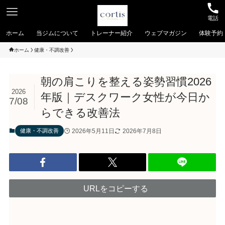
電話
ホーム
当ジムについて
トレーナー紹介
ウェブマガジン
体験予約
ホーム
健康・不調改善
朝の肩こりを整える姿勢習慣2026
2026
年版｜デスクワーク女性が今日か
7/08
らできる改善法
2026年5月11日
2026年7月8日
健康・不調改善
URLをコピーする