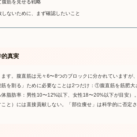
て腹筋を見せる戦略
敗しないために、まず確認したいこと
学的真実
ります。腹直筋は元々6〜8つのブロックに分かれていますが
腹筋を割る」ために必要なことは2つだけ：①腹直筋を筋肥大
体脂肪率：男性10〜12%以下、女性18〜20%以下が目安
すこと）には直接貢献しない。「部位痩せ」は科学的に否定