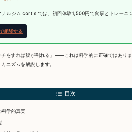
ルジム cortis では、初回体験1,500円で食事とトレー
NEで相談する
ンチをすれば腹が割れる」——これは科学的に正確ではあり
メカニズムを解説します。
目次
の科学的真実
能