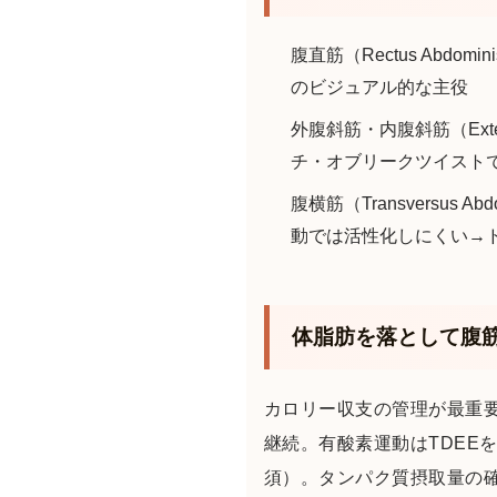
腹直筋（Rectus Ab
のビジュアル的な主役
外腹斜筋・内腹斜筋（Exte
チ・オブリークツイスト
腹横筋（Transvers
動では活性化しにくい→
体脂肪を落として腹
カロリー収支の管理が最重要：
継続。有酸素運動はTDEE
須）。タンパク質摂取量の確