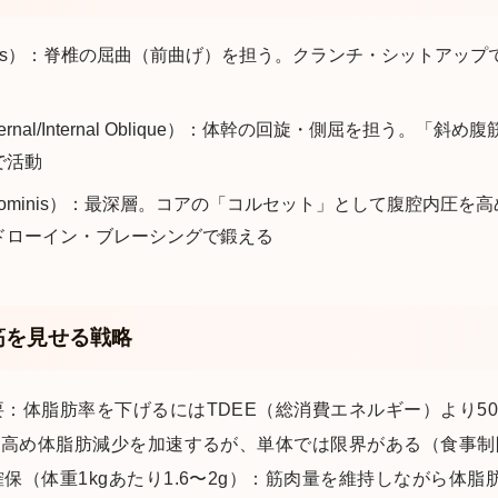
dominis）：脊椎の屈曲（前曲げ）を担う。クランチ・シットア
rnal/Internal Oblique）：体幹の回旋・側屈を担う。「
で活動
us Abdominis）：最深層。コアの「コルセット」として腹腔内
ドローイン・ブレーシングで鍛える
筋を見せる戦略
体脂肪率を下げるにはTDEE（総消費エネルギー）より500〜
を高め体脂肪減少を加速するが、単体では限界がある（食事
保（体重1kgあたり1.6〜2g）：筋肉量を維持しながら体