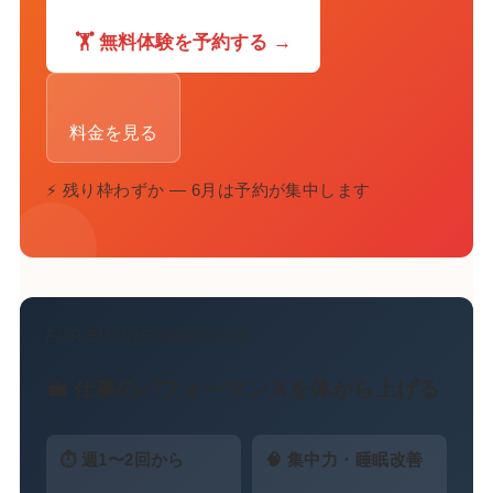
🏋️ 無料体験を予約する →
料金を見る
⚡ 残り枠わずか — 6月は予約が集中します
FOR BUSINESS PERSON
💼 仕事のパフォーマンスを体から上げる
⏱ 週1〜2回から
🧠 集中力・睡眠改善