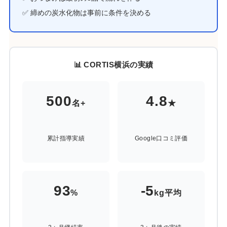
✅ 締めの炭水化物は事前に条件を決める
📊 CORTIS横浜の実績
500
4.8
名+
★
累計指導実績
Google口コミ評価
93
-5
%
kg平均