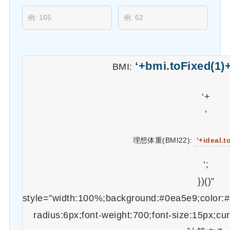
‘+bmi.toFixed(1)+
BMI:
‘+
‘
理想体重(BMI22):
‘+ideal.t
‘;
})()”
style=”width:100%;background:#0ea5e9;color:#f
radius:6px;font-weight:700;font-size:15px;cu