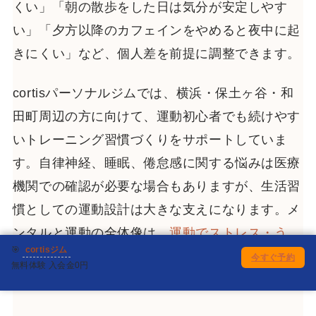
くい」「朝の散歩をした日は気分が安定しやす
い」「夕方以降のカフェインをやめると夜中に起
きにくい」など、個人差を前提に調整できます。
cortisパーソナルジムでは、横浜・保土ヶ谷・和
田町周辺の方に向けて、運動初心者でも続けやす
いトレーニング習慣づくりをサポートしていま
す。自律神経、睡眠、倦怠感に関する悩みは医療
機関での確認が必要な場合もありますが、生活習
慣としての運動設計は大きな支えになります。メ
ンタルと運動の全体像は、
運動でストレス・う
🎯
cortisジム
つ・不安を改善する科学的な理由
もあわせてご覧
今すぐ予約
無料体験 入会金0円
ください。