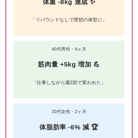
体重 -8kg 達成 ✨
「リバウンドなしで理想の体型に」
40代男性・4ヶ月
筋肉量 +5kg 増加 💪
「仕事しながら週2回で変われた」
20代女性・2ヶ月
体脂肪率 -6% 減 🏆