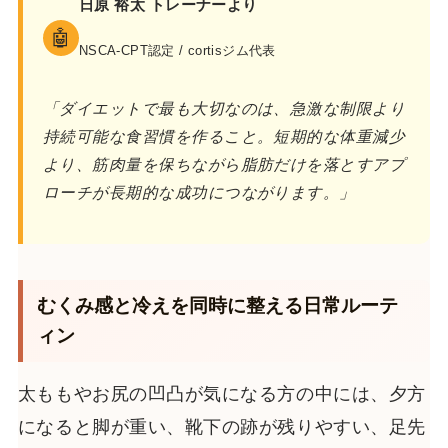
日原 裕太 トレーナーより
🤖
NSCA-CPT認定 / cortisジム代表
「ダイエットで最も大切なのは、急激な制限より
持続可能な食習慣を作ること。短期的な体重減少
より、筋肉量を保ちながら脂肪だけを落とすアプ
ローチが長期的な成功につながります。」
むくみ感と冷えを同時に整える日常ルーテ
ィン
太ももやお尻の凹凸が気になる方の中には、夕方
になると脚が重い、靴下の跡が残りやすい、足先