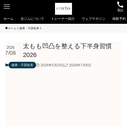
電話
ホーム
当ジムについて
トレーナー紹介
ウェブマガジン
体験予約
ホーム
健康・不調改善
太もも凹凸を整える下半身習慣
2026
7/08
2026
2026年5月25日
2026年7月8日
健康・不調改善