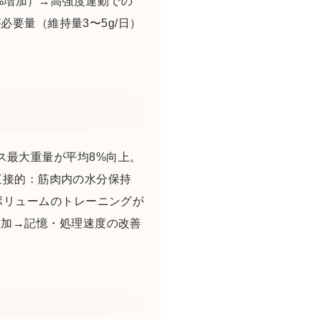
30%増加）→高強度運動での
必要量（維持量3〜5g/日）
プレス最大重量が平均8%向上。
①直接的：筋肉内の水分保持
ボリュームのトレーニングが
増加→記憶・処理速度の改善