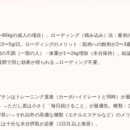
0〜80kgの成人の場合）。ローディング（積み込み）法：最初の5
3〜5g/日。ローディングのメリット：筋肉への飽和が2〜3
の不調（一部の人）・体重が1〜2kg増加（水分保持）。結
〜4週間で同じ効果が得られる→ローディング不要。
アチンはトレーニング直後（カーボハイドレートと同時）が
one, 2013）→ただし差は小さく「毎日続けること」が最優先。
が良い→それ以外の高価な種類（エチルエステルなど）のメ
は十分な水分摂取が必要（1日2L以上推奨）。