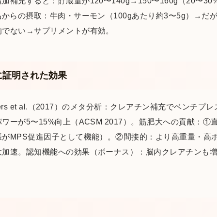
補充すると：貯蔵量が120〜140g→150〜160g（20〜
からの摂取：牛肉・サーモン（100gあたり約3〜5g）→だが
的でない→サプリメントが有効。
に証明された効果
rs et al.（2017）のメタ分析：クレアチン補充でベンチ
ワーが5〜15%向上（ACSM 2017）。筋肥大への貢献：
張がMPS促進因子として機能）。②間接的：より高重量・高
大加速。認知機能への効果（ボーナス）：脳内クレアチンも