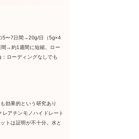
〜7日間→20g/日（5g×4
週間→約1週間に短縮。ロー
論：ローディングなしでも
最も効果的という研究あり
種類：クレアチンモノハイドレート
リットは証明が不十分。水と