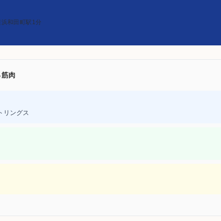
横浜和田町駅1分
る筋肉
トリングス