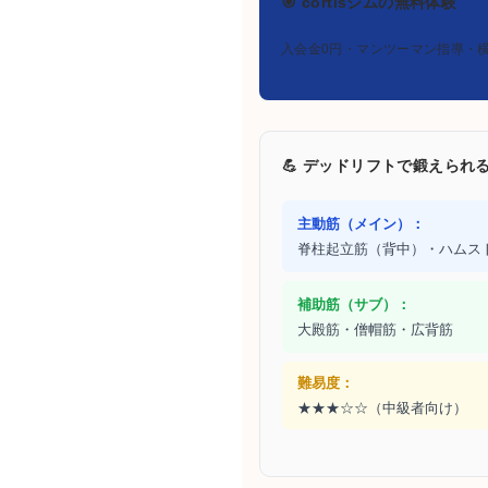
🎯 cortisジムの無料体験
入会金0円・マンツーマン指導・
💪 デッドリフトで鍛えられ
主動筋（メイン）：
脊柱起立筋（背中）・ハムス
補助筋（サブ）：
大殿筋・僧帽筋・広背筋
難易度：
★★★☆☆（中級者向け）