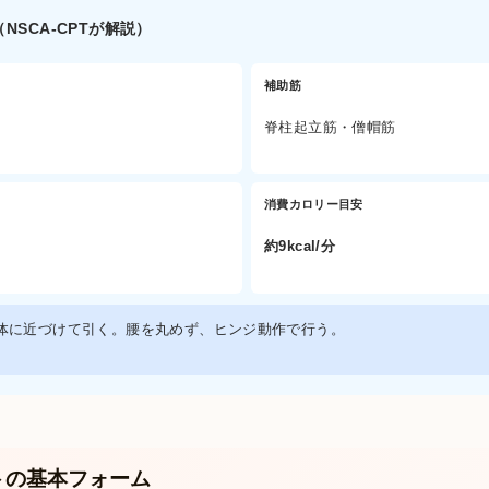
NSCA-CPTが解説）
補助筋
脊柱起立筋・僧帽筋
消費カロリー目安
約9kcal/分
体に近づけて引く。腰を丸めず、ヒンジ動作で行う。
トの基本フォーム