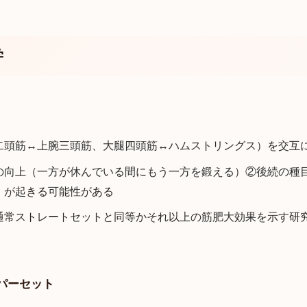
学
二頭筋↔上腕三頭筋、大腿四頭筋↔ハムストリングス）を交互
の向上（一方が休んでいる間にもう一方を鍛える）②後続の種
）が起きる可能性がある
通常ストレートセットと同等かそれ以上の筋肥大効果を示す研
パーセット