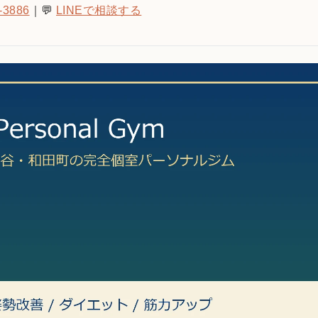
-3886
｜💬
LINEで相談する