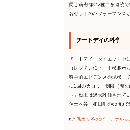
同じ筋肉群の2種目を連続
各セットのパフォーマンス
チートデイの科学
チートデイ：ダイエット中
（レプチン低下・甲状腺ホ
科学的エビデンスの現状：
に1回のカロリー制限（間
ト」効果は過大評価されて
保土ヶ谷・和田町のcort
👉
保土ヶ谷のパーソナルジ