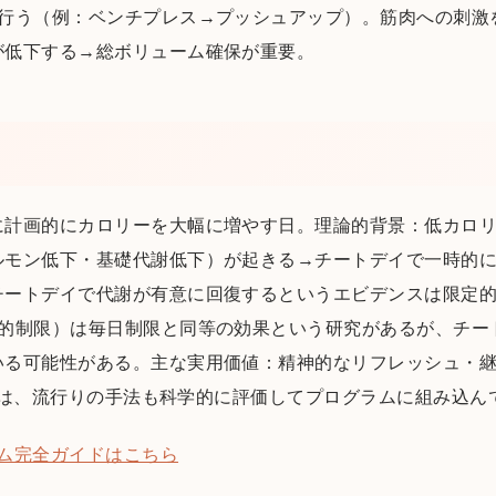
で行う（例：ベンチプレス→プッシュアップ）。筋肉への刺激
が低下する→総ボリューム確保が重要。
に計画的にカロリーを大幅に増やす日。理論的背景：低カロ
ルモン低下・基礎代謝低下）が起きる→チートデイで一時的
チートデイで代謝が有意に回復するというエビデンスは限定的
欠的制限）は毎日制限と同等の効果という研究があるが、チー
いる可能性がある。主な実用価値：精神的なリフレッシュ・
isでは、流行りの手法も科学的に評価してプログラムに組み込ん
ム完全ガイドはこちら