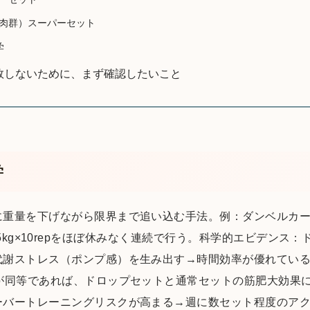
肉群）スーパーセット
学
敗しないために、まず確認したいこと
学
に重量を下げながら限界まで追い込む手法。例：ダンベルカ
10rep→5kg×10repをほぼ休みなく連続で行う。科学的エビデ
代謝ストレス（ポンプ感）を生み出す→時間効率が優れてい
）が同等であれば、ドロップセットと通常セットの筋肥大効果
ーバートレーニングリスクが高まる→週に数セット程度のア