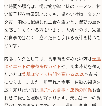
い時間の場合は、揚げ物や濃い味のラーメン、甘
い菓子類を毎回選ぶよりも、温かい汁物、タンパ
ク質、消化に配慮した主食を選ぶと、翌朝の重さ
を感じにくくなる方もいます。大切なのは、完璧
な食事ではなく、崩れた日も戻れる設計を持つこ
とです。
内部リンクとしては、食事面を深めたい方は
美肌
ダイエットの栄養密度ガイド
や、食事時間を整え
たい方は
美肌は食べる時間で変わる2026
も参考
になります。また、肌荒れと食事・運動の関係を
広く知りたい方は
肌荒れと食事・運動の関係
も合
わせて読むと理解が深まります。美肌は一つの食
品だけで決まるものではなく、運動、食事、睡