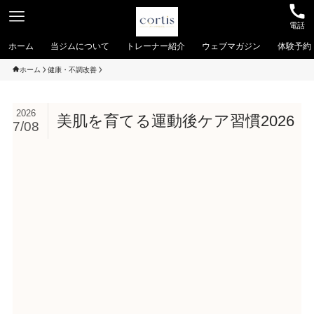
電話
ホーム
当ジムについて
トレーナー紹介
ウェブマガジン
体験予約
ホーム
健康・不調改善
2026
美肌を育てる運動後ケア習慣2026
7/08