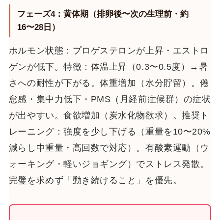
フェーズ4：黄体期（排卵後〜次の生理前・約
16〜28日）
ホルモン状態：プロゲステロンが上昇・エストロ
ゲンが低下。特徴：体温上昇（0.3〜0.5度）→暑
さへの耐性が下がる。体重増加（水分貯留）。倦
怠感・集中力低下・PMS（月経前症候群）の症状
が出やすい。食欲増加（炭水化物欲求）。推奨ト
レーニング：強度を少し下げる（重量を10〜20%
減らし中重量・高回数で対応）。有酸素運動（ウ
ォーキング・軽いジョギング）でストレス発散。
完璧を求めず「動き続けること」を優先。