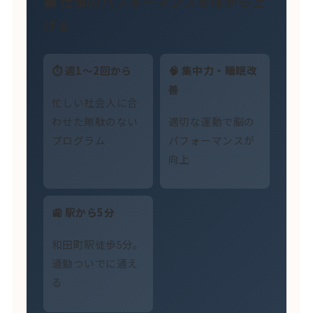
💼 仕事のパフォーマンスを体から上
げる
⏱ 週1〜2回から
🧠 集中力・睡眠改
善
忙しい社会人に合
わせた無駄のない
適切な運動で脳の
プログラム
パフォーマンスが
向上
🚉 駅から5分
和田町駅徒歩5分。
通勤ついでに通え
る