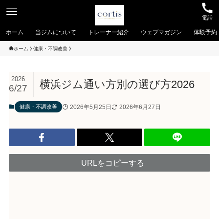
電話
ホーム
当ジムについて
トレーナー紹介
ウェブマガジン
体験予約
ホーム
健康・不調改善
2026
横浜ジム通い方別の選び方2026
6/27
2026年5月25日
2026年6月27日
健康・不調改善
URLをコピーする