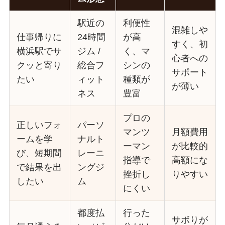
駅近の
利便性
混雑しや
仕事帰りに
24時間
が高
すく、初
横浜駅でサ
ジム /
く、マ
心者への
クッと寄り
総合フ
シンの
サポート
たい
ィット
種類が
が薄い
ネス
豊富
プロの
正しいフォ
パーソ
マンツ
月額費用
ームを学
ナルト
ーマン
が比較的
び、短期間
レーニ
指導で
高額にな
で結果を出
ングジ
挫折し
りやすい
したい
ム
にくい
都度払
行った
サボりが