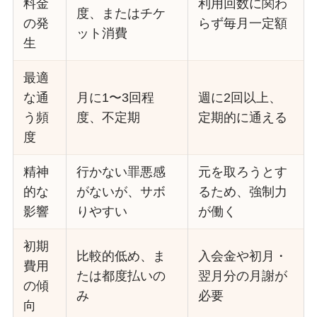
料金
利用回数に関わ
度、またはチケ
の発
らず毎月一定額
ット消費
生
最適
な通
月に1〜3回程
週に2回以上、
う頻
度、不定期
定期的に通える
度
精神
行かない罪悪感
元を取ろうとす
的な
がないが、サボ
るため、強制力
影響
りやすい
が働く
初期
比較的低め、ま
入会金や初月・
費用
たは都度払いの
翌月分の月謝が
の傾
み
必要
向