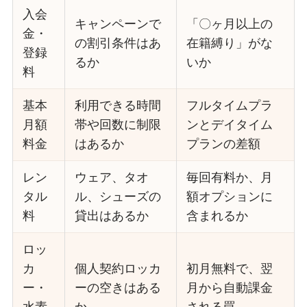
入会
キャンペーンで
「〇ヶ月以上の
金・
の割引条件はあ
在籍縛り」がな
登録
るか
いか
料
基本
利用できる時間
フルタイムプラ
月額
帯や回数に制限
ンとデイタイム
料金
はあるか
プランの差額
レン
ウェア、タオ
毎回有料か、月
タル
ル、シューズの
額オプションに
料
貸出はあるか
含まれるか
ロッ
カ
個人契約ロッカ
初月無料で、翌
ー・
ーの空きはある
月から自動課金
水素
か
される罠