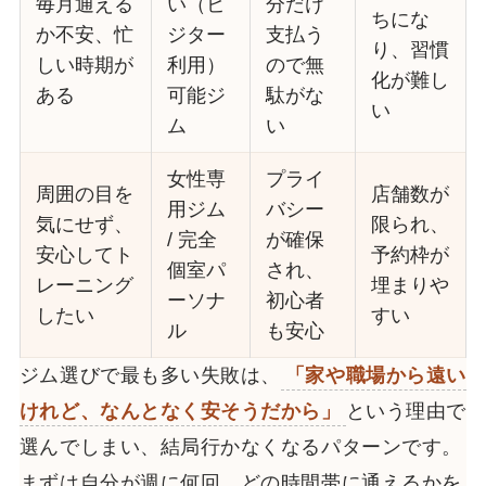
毎月通える
い（ビ
分だけ
ちにな
か不安、忙
ジター
支払う
り、習慣
しい時期が
利用）
ので無
化が難し
ある
可能ジ
駄がな
い
ム
い
女性専
プライ
周囲の目を
店舗数が
用ジム
バシー
気にせず、
限られ、
/ 完全
が確保
安心してト
予約枠が
個室パ
され、
レーニング
埋まりや
ーソナ
初心者
したい
すい
ル
も安心
ジム選びで最も多い失敗は、
「家や職場から遠い
けれど、なんとなく安そうだから」
という理由で
選んでしまい、結局行かなくなるパターンです。
まずは自分が週に何回、どの時間帯に通えるかを