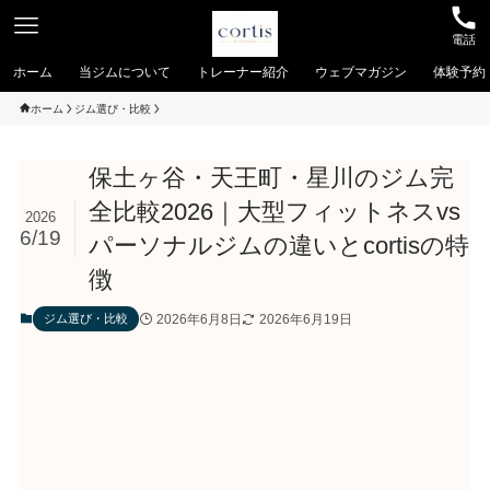
電話
ホーム
当ジムについて
トレーナー紹介
ウェブマガジン
体験予約
ホーム
ジム選び・比較
保土ヶ谷・天王町・星川のジム完
全比較2026｜大型フィットネスvs
2026
6/19
パーソナルジムの違いとcortisの特
徴
2026年6月8日
2026年6月19日
ジム選び・比較