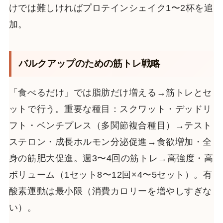
けでは難しければプロテインシェイク1〜2杯を追
加。
バルクアップのための筋トレ戦略
「食べるだけ」では脂肪だけ増える→筋トレとセ
ットで行う。重要な種目：スクワット・デッドリ
フト・ベンチプレス（多関節複合種目）→テスト
ステロン・成長ホルモン分泌促進→食欲増加・全
身の筋肥大促進。週3〜4回の筋トレ→高強度・高
ボリューム（1セット8〜12回×4〜5セット）。有
酸素運動は最小限（消費カロリーを増やしすぎな
い）。