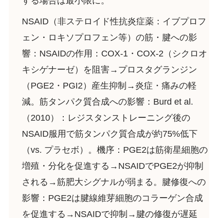
する場合は最小限に。
NSAID（非ステロイド性抗炎症薬：イブプロフ
ェン・ロキソプロフェン等）の筋・腱への影
響：NSAIDの作用：COX-1・COX-2（シクロオ
キシゲナーゼ）を阻害→プロスタグランジン
（PGE2・PGI2）産生抑制→炎症・痛みの軽
減。筋タンパク質合成への影響：Burd et al.
（2010）：レジスタンストレーニング後の
NSAID服用で筋タンパク質合成が約75%低下
（vs. プラセボ）。機序：PGE2は筋衛星細胞の
増殖・分化を促進する→NSAIDでPGE2が抑制
される→筋肥大シグナルが弱まる。腱修復への
影響：PGE2は腱線維芽細胞のコラーゲン合成
を促進する→NSAIDで抑制→腱の修復が遅延