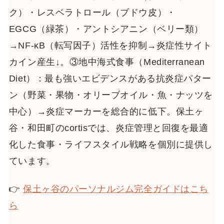
ク）・レスベラトロール（ブドウ皮）・
EGCG（緑茶）・アントシアニン（ベリー類）
→NF-κB（転写因子）活性を抑制→炎症性サイト
カイン産生↓。③地中海式食事（Mediterranean
Diet）：最も強いエビデンスがある抗炎症パター
ン（野菜・果物・オリーブオイル・魚・ナッツを
中心）→炎症マーカーを総合的に低下。保土ヶ
谷・和田町のcortisでは、炎症管理と回復を最適
化した食事・ライフスタイル戦略を個別に提供し
ています。
👉
保土ヶ谷のパーソナルジム完全ガイドはこち
ら