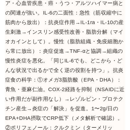
ア・心血管疾患・癌・うつ・アルツハイマー病と
の関連が強い。IL-6の二面性：急性（筋収縮中に
筋肉から放出）：抗炎症作用→IL-1ra・IL-10の産
生刺激→インスリン感受性改善・脂肪分解（マイ
オカインとして）。慢性（脂肪組織・免疫細胞か
ら常に放出）：炎症促進→TNF-αと協調→組織の
慢性炎症を悪化。「同じIL-6でも、どこから・ど
んな状況で出るかで全く逆の役割を持つ」。抗炎
症食の科学：①オメガ3脂肪酸（EPA・DHA）：
青魚・亜麻仁油。COX-2経路を抑制（NSAIDに近
い作用だが副作用なし）→レゾルビン・プロテク
チン産生→炎症の「解決」を促進。1〜2g/日の
EPA+DHA摂取でCRP低下（メタ解析で確認）。
②ポリフェノール：クルクミン（ターメリッ