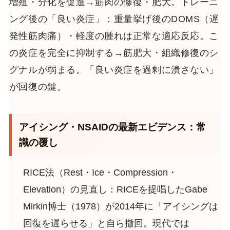
増殖・分化を促進→筋肉の修復・肥大。トレーニ
ング後の「良い炎症」：重量挙げ後のDOMS（遅
発性筋肉痛）・軽度の腫れは正常な適応反応。こ
の炎症を完全に抑制する→筋肥大・組織修復のシ
グナルが弱まる。「良い炎症を過剰に潰さない」
が回復の鍵。
アイシング・NSAIDの最新エビデンス：常
識の覆し
RICE法（Rest・Ice・Compression・
Elevation）の見直し：RICEを提唱したGabe
Mirkin博士（1978）が2014年に「アイシングは
回復を遅らせる」と自ら撤回。現代では