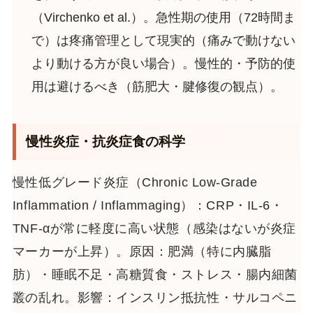
（Virchenko et al.）。急性期の使用（72時間ま
で）は疼痛管理として現実的（痛みで動けない
より動ける方が良い場合）。慢性的・予防的使
用は避けるべき（筋肥大・腱修復の観点）。
慢性炎症・抗炎症食の科学
慢性低グレード炎症（Chronic Low-Grade
Inflammation / Inflammaging）：CRP・IL-6・
TNF-αが常に軽度に高い状態（感染はないが炎症
マーカーが上昇）。原因：肥満（特に内臓脂
肪）・睡眠不足・高糖質食・ストレス・腸内細菌
叢の乱れ。影響：インスリン抵抗性・サルコペニ