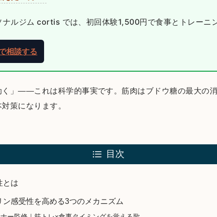
ルジム cortis では、初回体験1,500円で食事とトレー
NEで相談する
効く」——これは科学的事実です。筋肉はブドウ糖の最大の
本対策になります。
目次
性とは
リン感受性を高める3つのメカニズム
sトレーナー監修｜筋トレ×食事タイミングを覚える歌