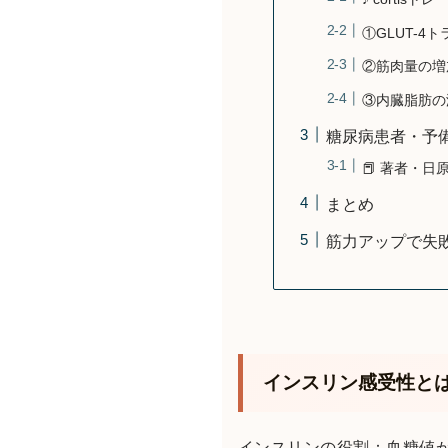
①GLUT-4
②筋肉量の増
③内臓脂肪の
糖尿病患者・予
📕 著者・日原
まとめ
筋力アップで失
インスリン感受性と
インスリンの役割：血糖値