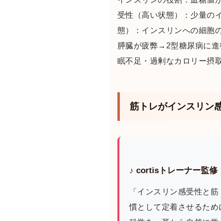
受性（高い状態）：少量の
態）：インスリンへの細胞
膵臓が疲弊→2型糖尿病に
眠不足・過剰なカロリー摂
筋トレがインスリン
♪ cortisトレーナ
「インスリン感受性と筋
慣として定着させるために