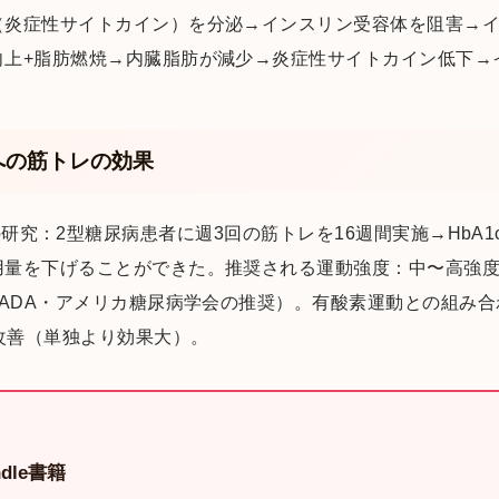
（炎症性サイトカイン）を分泌→インスリン受容体を阻害→
向上+脂肪燃焼→内臓脂肪が減少→炎症性サイトカイン低下→
への筋トレの効果
（2002）の研究：2型糖尿病患者に週3回の筋トレを16週間実施→H
量を下げることができた。推奨される運動強度：中〜高強度の
（ADA・アメリカ糖尿病学会の推奨）。有酸素運動との組み
を改善（単独より効果大）。
dle書籍