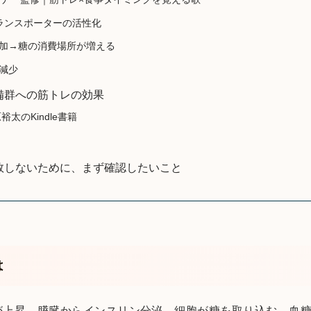
トランスポーターの活性化
加→糖の消費場所が増える
減少
備群への筋トレの効果
裕太のKindle書籍
敗しないために、まず確認したいこと
は
が上昇→膵臓からインスリン分泌→細胞が糖を取り込む→血