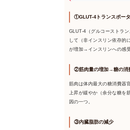
①GLUT-4トランスポー
GLUT-4（グルコースト
して（非インスリン依存的に）
が増加→インスリンへの感
②筋肉量の増加→糖の消
筋肉は体内最大の糖消費器
上昇が緩やか（余分な糖を
因の一つ。
③内臓脂肪の減少