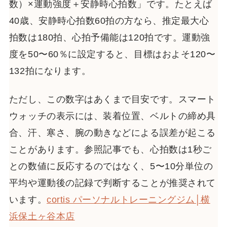
数）×運動強度＋安静時心拍数」です。たとえば
40歳、安静時心拍数60拍の方なら、推定最大心
拍数は180拍、心拍予備能は120拍です。運動強
度を50〜60％に設定すると、目標はおよそ120〜
132拍になります。
ただし、この数字はあくまで目安です。スマート
ウォッチの表示には、装着位置、ベルトの締め具
合、汗、寒さ、腕の動きなどによる誤差が起こる
ことがあります。参照記事でも、心拍数は1秒ご
との数値に反応するのではなく、5〜10分単位の
平均や運動後の記録で判断することが推奨されて
います。
cortis パーソナルトレーニングジム│横
浜保土ヶ谷本店