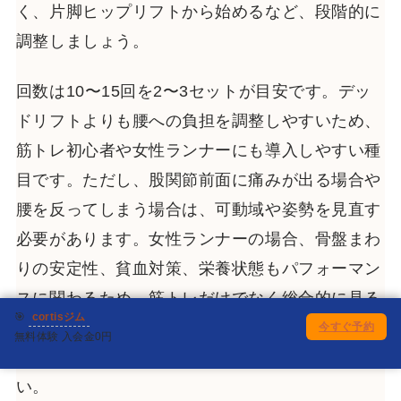
く、片脚ヒップリフトから始めるなど、段階的に
調整しましょう。
回数は10〜15回を2〜3セットが目安です。デッ
ドリフトよりも腰への負担を調整しやすいため、
筋トレ初心者や女性ランナーにも導入しやすい種
目です。ただし、股関節前面に痛みが出る場合や
腰を反ってしまう場合は、可動域や姿勢を見直す
必要があります。女性ランナーの場合、骨盤まわ
りの安定性、貧血対策、栄養状態もパフォーマン
スに関わるため、筋トレだけでなく総合的に見る
🎯
cortisジム
ことが大切です。関連して、
女性ランナーのトレ
今すぐ予約
無料体験 入会金0円
ーニング・貧血対策・骨盤ケア
もご確認くださ
い。