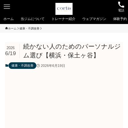
電話
ホーム
当ジムについて
トレーナー紹介
ウェブマガジン
体験予約
ホーム
健康・不調改善
続かない人のためのパーソナルジ
2026
6/19
ム選び【横浜・保土ヶ谷】
2026年6月19日
健康・不調改善