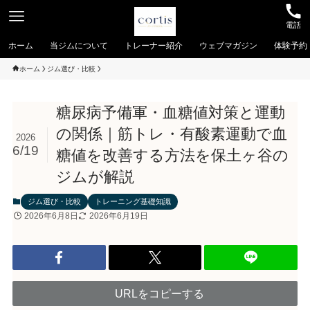
電話
ホーム
当ジムについて
トレーナー紹介
ウェブマガジン
体験予約
ホーム
ジム選び・比較
糖尿病予備軍・血糖値対策と運動
の関係｜筋トレ・有酸素運動で血
2026
6/19
糖値を改善する方法を保土ヶ谷の
ジムが解説
ジム選び・比較
トレーニング基礎知識
2026年6月8日
2026年6月19日
URLをコピーする