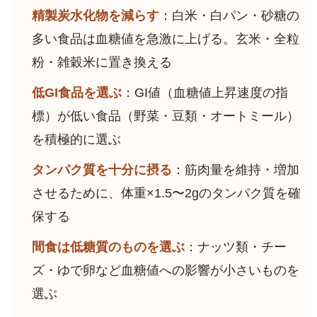
精製炭水化物を減らす
：白米・白パン・砂糖の
多い食品は血糖値を急激に上げる。玄米・全粒
粉・雑穀米に置き換える
低GI食品を選ぶ
：GI値（血糖値上昇速度の指
標）が低い食品（野菜・豆類・オートミール）
を積極的に選ぶ
タンパク質を十分に摂る
：筋肉量を維持・増加
させるために、体重×1.5〜2gのタンパク質を確
保する
間食は低糖質のものを選ぶ
：ナッツ類・チー
ズ・ゆで卵など血糖値への影響が小さいものを
選ぶ