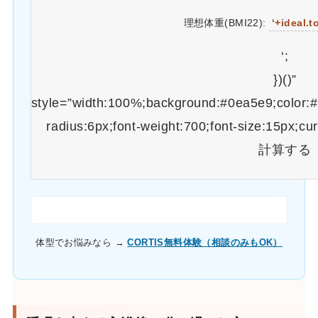
理想体重(BMI22):
‘+ideal.t
‘;
})()”
style=”width:100%;background:#0ea5e9;color:#f
radius:6px;font-weight:700;font-size:15px;cu
計算する
体型でお悩みなら →
CORTIS無料体験（相談のみもOK）