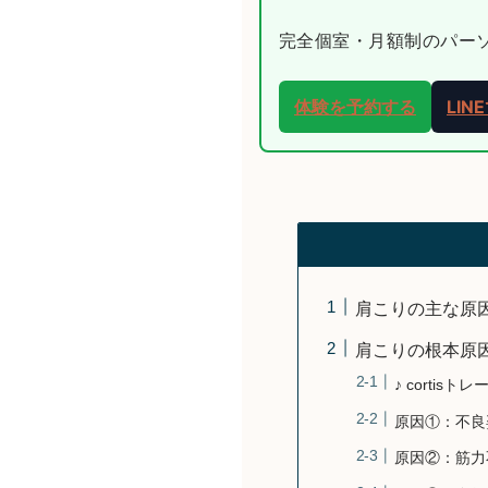
完全個室・月額制のパーソナ
体験を予約する
LI
肩こりの主な原
肩こりの根本原
♪ corti
原因①：不良
原因②：筋力