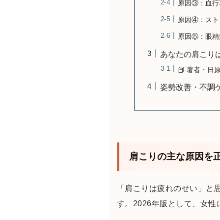
原因③：血行
原因④：スト
原因⑤：眼精
あなたの肩こり
📕 著者・日原
姿勢改善・不調
肩こりの主な原因を
「肩こりは疲れのせい」と
す。2026年版として、女