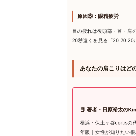
原因⑤：眼精疲労
目の疲れは後頭部・首・肩の
20秒遠くを見る「20-20-
あなたの肩こりはど
📕 著者・日原裕太のKin
横浜・保土ヶ谷corti
年版｜女性が知りたい根