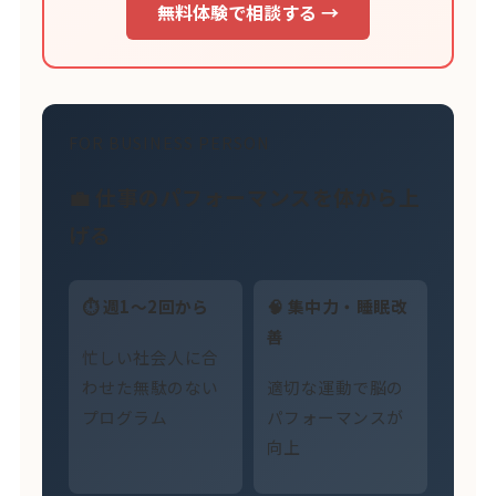
無料体験で相談する →
FOR BUSINESS PERSON
💼 仕事のパフォーマンスを体から上
げる
⏱ 週1〜2回から
🧠 集中力・睡眠改
善
忙しい社会人に合
わせた無駄のない
適切な運動で脳の
プログラム
パフォーマンスが
向上