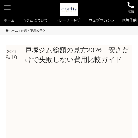
電話
ホーム
当ジムについて
トレーナー紹介
ウェブマガジン
体験予約
ホーム
健康・不調改善
戸塚ジム総額の見方2026｜安さだ
2026
6/19
けで失敗しない費用比較ガイド