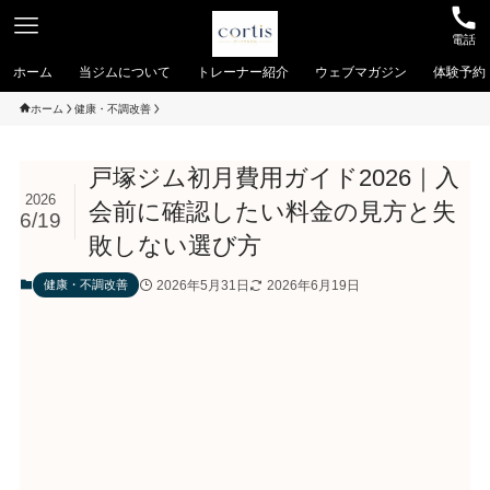
電話
ホーム
当ジムについて
トレーナー紹介
ウェブマガジン
体験予約
ホーム
健康・不調改善
戸塚ジム初月費用ガイド2026｜入
2026
会前に確認したい料金の見方と失
6/19
敗しない選び方
2026年5月31日
2026年6月19日
健康・不調改善