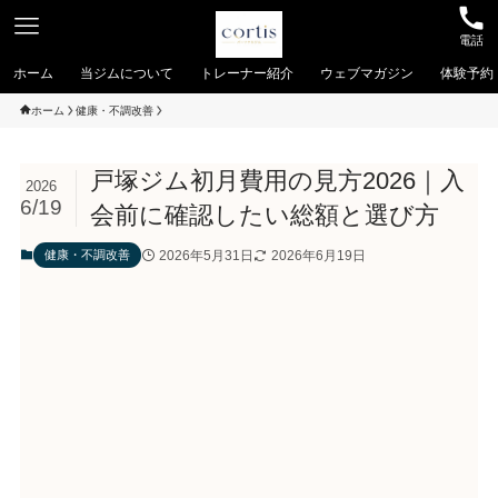
電話
ホーム
当ジムについて
トレーナー紹介
ウェブマガジン
体験予約
ホーム
健康・不調改善
戸塚ジム初月費用の見方2026｜入
2026
6/19
会前に確認したい総額と選び方
2026年5月31日
2026年6月19日
健康・不調改善