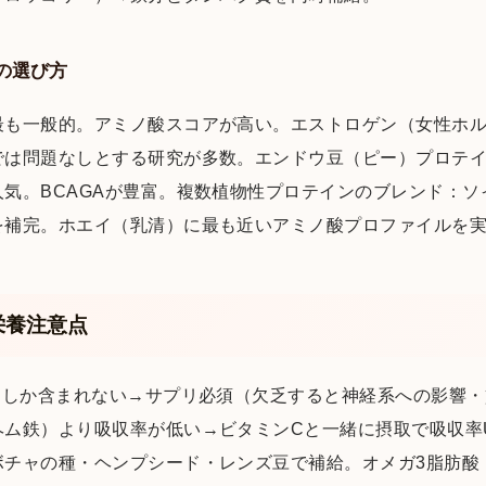
の選び方
最も一般的。アミノ酸スコアが高い。エストロゲン（女性ホ
では問題なしとする研究が多数。エンドウ豆（ピー）プロテ
気。BCAGAが豊富。複数植物性プロテインのブレンド：
を補完。ホエイ（乳清）に最も近いアミノ酸プロファイルを
栄養注意点
にしか含まれない→サプリ必須（欠乏すると神経系への影響
ヘム鉄）より吸収率が低い→ビタミンCと一緒に摂取で吸収率
チャの種・ヘンプシード・レンズ豆で補給。オメガ3脂肪酸：