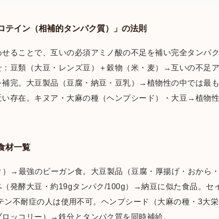
ロテイン（相補的タンパク質）」の法則
わせることで、互いの必須アミノ酸の不足を補い完全タンパ
せ：豆類（大豆・レンズ豆）＋穀物（米・麦）→互いの不足
を補完。大豆製品（豆腐・納豆・豆乳）→植物性の中では最
近い存在。キヌア・大麻の種（ヘンプシード）・大豆→植物
食材一覧
ンパク）→最強のビーガン食。大豆製品（豆腐・厚揚げ・おから
（発酵大豆・約19gタンパク/100g）→納豆に似た食品。
→グルテン不耐症の人は使用不可。ヘンプシード（大麻の種・3大
ブロッコリー）→鉄分とタンパク質を同時補給。