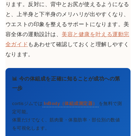
ります。反対に、背中とお尻が使えるようになる
と、上半身と下半身のメリハリが出やすくなり、
ウエストの印象を整えるサポートになります。美
容全体の運動設計は、
美容と健康を叶える運動完
全ガイド
もあわせて確認しておくと理解しやすく
なります。
📊 今の体組成を正確に知ることが成功への第
一歩
cortisジムでは
InBody（体組成測定器）
を無料で測
定可能。
体重だけでなく、筋肉量・体脂肪率・部位別の数値
を可視化します。