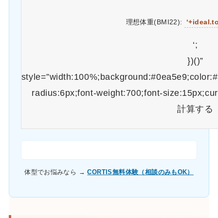
理想体重(BMI22):
‘+ideal.t
‘;
})()”
style=”width:100%;background:#0ea5e9;color:#f
radius:6px;font-weight:700;font-size:15px;cu
計算する
体型でお悩みなら →
CORTIS無料体験（相談のみもOK）