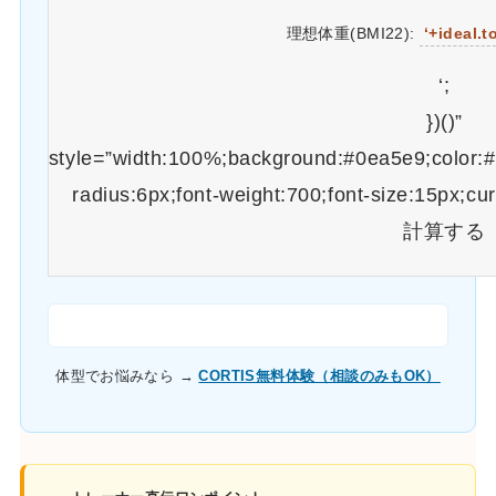
理想体重(BMI22):
‘+ideal.t
‘;
})()”
style=”width:100%;background:#0ea5e9;color:#f
radius:6px;font-weight:700;font-size:15px;cu
計算する
体型でお悩みなら →
CORTIS無料体験（相談のみもOK）