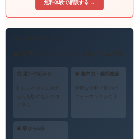
無料体験で相談する →
FOR BUSINESS PERSON
💼 仕事のパフォーマンスを体から上げる
⏱ 週1〜2回から
🧠 集中力・睡眠改善
忙しい社会人に合わ
適切な運動で脳のパ
せた無駄のないプロ
フォーマンスが向上
グラム
🚉 駅から5分