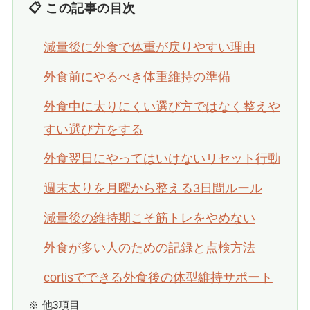
📋 この記事の目次
減量後に外食で体重が戻りやすい理由
外食前にやるべき体重維持の準備
外食中に太りにくい選び方ではなく整えや
すい選び方をする
外食翌日にやってはいけないリセット行動
週末太りを月曜から整える3日間ルール
減量後の維持期こそ筋トレをやめない
外食が多い人のための記録と点検方法
cortisでできる外食後の体型維持サポート
※ 他3項目