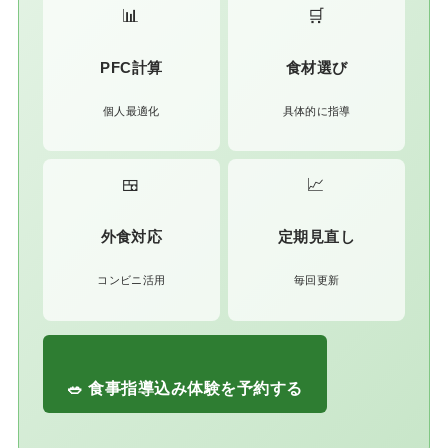
📊
🛒
PFC計算
食材選び
個人最適化
具体的に指導
🍱
📈
外食対応
定期見直し
コンビニ活用
毎回更新
🥗 食事指導込み体験を予約する