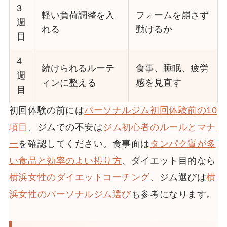
3
軽い負荷調整を入
フォームを崩さず
週
れる
動けるか
目
4
続けられるルーテ
食事、睡眠、疲労
週
ィンに整える
感を見直す
目
初回体験の前には
パーソナルジム初回体験前の10
項目
、ジムでの不安は
ジム初心者のルールとマナ
ー
を確認してください。食事面は
タンパク質が多
い食品と効率のよい摂り方
、ダイエット目的なら
横浜女性のダイエットコーチング
、ジム選びは
横
浜女性のパーソナルジム選び
も参考になります。