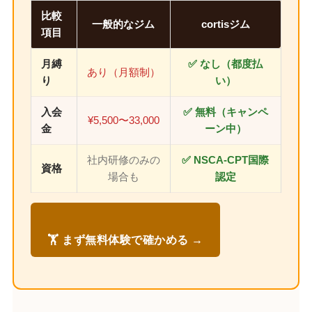
比較
一般的なジム
cortisジム
項目
月縛
✅ なし（都度払
あり（月額制）
り
い）
入会
✅ 無料（キャンペ
¥5,500〜33,000
金
ーン中）
社内研修のみの
✅ NSCA-CPT国際
資格
場合も
認定
🏋️ まず無料体験で確かめる →