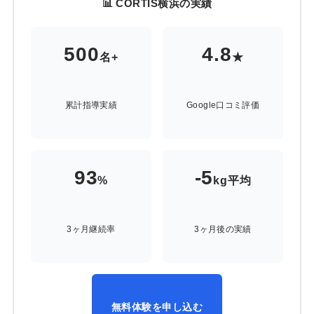
📊 CORTIS横浜の実績
500
4.8
名+
★
累計指導実績
Google口コミ評価
93
-5
%
kg平均
3ヶ月継続率
3ヶ月後の実績
無料体験を申し込む