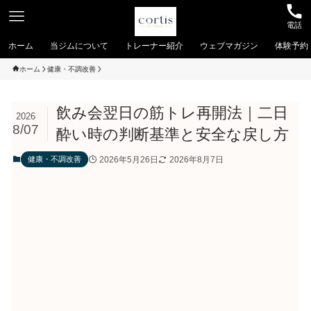
電話
ホーム
当ジムについて
トレーナー紹介
ウェブマガジン
体験予約
ホーム
健康・不調改善
飲み会翌日の筋トレ再開法｜二日
2026
8/07
酔い時の判断基準と安全な戻し方
2026年5月26日
2026年8月7日
健康・不調改善