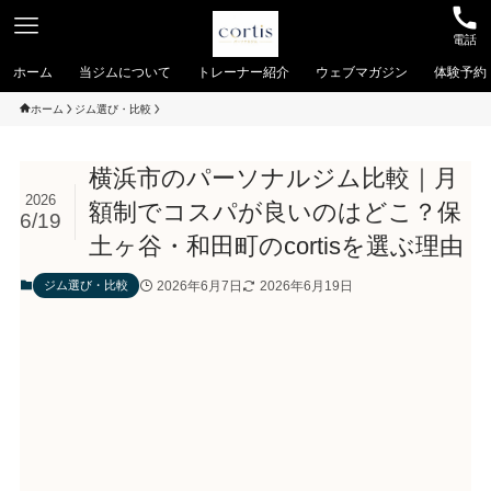
電話
ホーム
当ジムについて
トレーナー紹介
ウェブマガジン
体験予約
ホーム
ジム選び・比較
横浜市のパーソナルジム比較｜月
2026
額制でコスパが良いのはどこ？保
6/19
土ヶ谷・和田町のcortisを選ぶ理由
2026年6月7日
2026年6月19日
ジム選び・比較