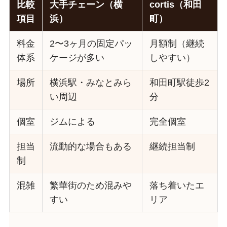
比較
大手チェーン（横
cortis（和田
項目
浜）
町）
料金
2〜3ヶ月の固定パッ
月額制（継続
体系
ケージが多い
しやすい）
場所
横浜駅・みなとみら
和田町駅徒歩2
い周辺
分
個室
ジムによる
完全個室
担当
流動的な場合もある
継続担当制
制
混雑
繁華街のため混みや
落ち着いたエ
すい
リア